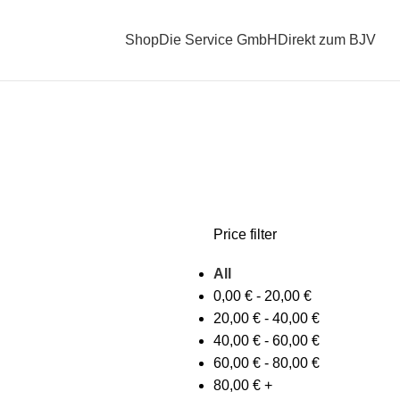
Shop
Die Service GmbH
Direkt zum BJV
STPOSTEN
REVIERPFLEGE
SCHIESSWESEN
TEXTILIEN
TOOLS
Products
13 Products
18 Products
22 Products
37 Products
Price filter
All
0,00
€
-
20,00
€
20,00
€
-
40,00
€
40,00
€
-
60,00
€
60,00
€
-
80,00
€
80,00
€
+