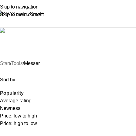
Skip to navigation
Skip to main content
Messer
ABZEICHEN
BÜCHER UND MEHR
GESCHENKARTIKEL
JIB
RE
13 Products
21 Products
31 Products
2 Products
47 
Start
Tools
Messer
Sort by
Popularity
Average rating
Newness
Price: low to high
Price: high to low