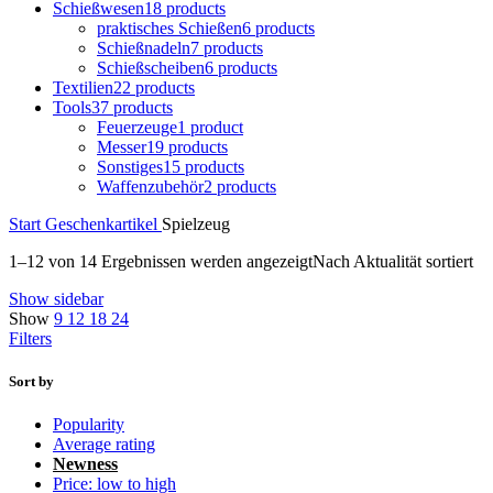
Schießwesen
18 products
praktisches Schießen
6 products
Schießnadeln
7 products
Schießscheiben
6 products
Textilien
22 products
Tools
37 products
Feuerzeuge
1 product
Messer
19 products
Sonstiges
15 products
Waffenzubehör
2 products
Start
Geschenkartikel
Spielzeug
1–12 von 14 Ergebnissen werden angezeigt
Nach Aktualität sortiert
Show sidebar
Show
9
12
18
24
Filters
Sort by
Popularity
Average rating
Newness
Price: low to high