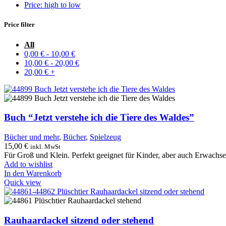
Price: high to low
Price filter
All
0,00
€
-
10,00
€
10,00
€
-
20,00
€
20,00
€
+
Buch “Jetzt verstehe ich die Tiere des Waldes”
Bücher und mehr
,
Bücher
,
Spielzeug
15,00
€
inkl. MwSt
Für Groß und Klein. Perfekt geeignet für Kinder, aber auch Erwachs
Add to wishlist
In den Warenkorb
Quick view
Rauhaardackel sitzend oder stehend