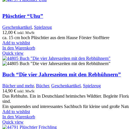
Plüschtier “Uhu”
Geschenkartikel
,
Spielzeug
12,00
€
inkl. MwSt
ca. 15 cm hoch Plüschtier aus dem Hause Förster Stofftiere
Add to wishlist
In den Warenkorb
Quick view
Buch “Die vier Jahreszeiten mit den Rebhühnern”
Bücher und mehr
,
Bücher
,
Geschenkartikel
,
Spielzeug
14,90
€
inkl. MwSt
Das Rebhuhn. Ein in Deutschland heimisches Wildtier. Begleite Floria
sind.
Ein spannendes und interessantes Sachbuch für kleine und große Natu
Add to wishlist
In den Warenkorb
Quick view