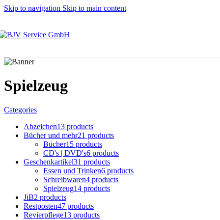
Skip to navigation
Skip to main content
Spielzeug
Categories
Abzeichen
13 products
Bücher und mehr
21 products
Bücher
15 products
CD's | DVD's
6 products
Geschenkartikel
31 products
Essen und Trinken
6 products
Schreibwaren
4 products
Spielzeug
14 products
JiB
2 products
Restposten
47 products
Revierpflege
13 products