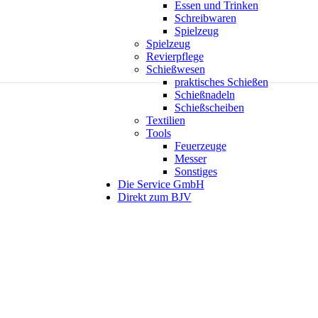
Essen und Trinken
Schreibwaren
Spielzeug
Spielzeug
Revierpflege
Schießwesen
praktisches Schießen
Schießnadeln
Schießscheiben
Textilien
Tools
Feuerzeuge
Messer
Sonstiges
Die Service GmbH
Direkt zum BJV