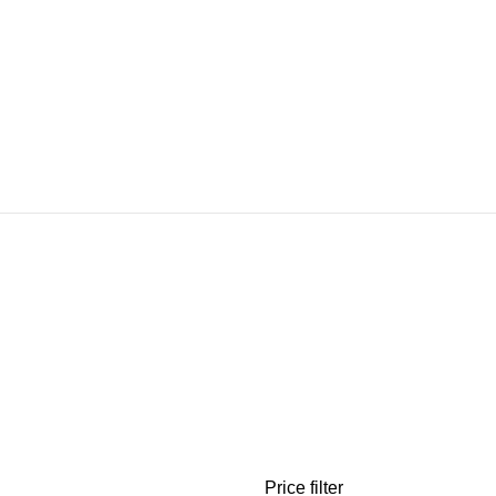
STPOSTEN
REVIERPFLEGE
SCHIESSWESEN
TEXTILIEN
TOOLS
Products
13 Products
18 Products
22 Products
37 Products
Price filter