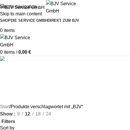
Skip to navigation
Skip to main content
SHOP
DIE SERVICE GMBH
DIREKT ZUM BJV
0
items
0
items
/
0,00
€
BJV
ABZEICHEN
BÜCHER UND MEHR
GESCHENKARTIKEL
JIB
RE
13 Products
21 Products
31 Products
2 Products
47 
Start
Produkte verschlagwortet mit „BJV“
Show
9
12
18
24
Filters
Sort by