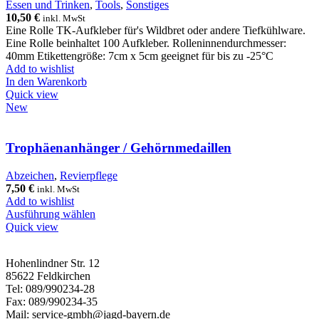
Essen und Trinken
,
Tools
,
Sonstiges
10,50
€
inkl. MwSt
Eine Rolle TK-Aufkleber für's Wildbret oder andere Tiefkühlware.
Eine Rolle beinhaltet 100 Aufkleber. Rolleninnendurchmesser:
40mm Etikettengröße: 7cm x 5cm geeignet für bis zu -25°C
Add to wishlist
In den Warenkorb
Quick view
New
Trophäenanhänger / Gehörnmedaillen
Abzeichen
,
Revierpflege
7,50
€
inkl. MwSt
Add to wishlist
Ausführung wählen
Quick view
Hohenlindner Str. 12
85622 Feldkirchen
Tel: 089/990234-28
Fax: 089/990234-35
Mail: service-gmbh@jagd-bayern.de