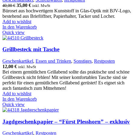
35,00
€
40,00
€
inkl. MwSt
Büroset aus hochwertigem Kunststoff in Glas-Optik mit BJV-Logo,
bestehend aus Brieföffner, Papierhalter, Tacker und Locher.
Add to wishlist
In den Warenkorb
Quick view
Grillbesteck mit Tasche
Geschenkartikel
,
Essen und Trinken
,
Sonstiges
,
Restposten
12,00
€
inkl. MwSt
Bei einem gemütlichen Grillabend sollte das praktische und schöne
Grillbesteck nicht fehlen! Mit seiner komfortablen Tasche sind sie
perfekt für einen gemütlichen Grillabend gerüstet! Es eignet sich
auch fantastisch zum Mitnehmen!
Add to wishlist
In den Warenkorb
Quick view
Jagdgeschenkpapier – “Fürst Plesshorn” – exklusiv
Geschenkartikel
,
Restposten