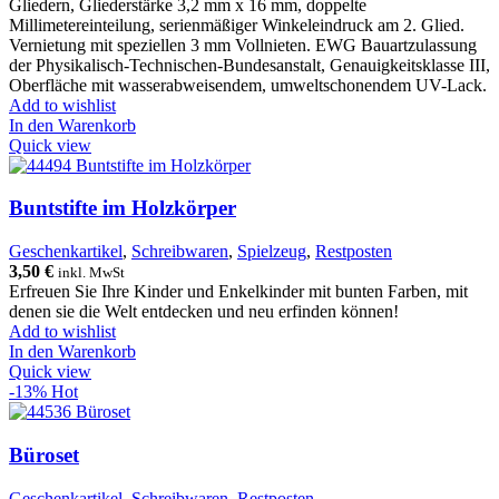
Gliedern, Gliederstärke 3,2 mm x 16 mm, doppelte
Millimetereinteilung, serienmäßiger Winkeleindruck am 2. Glied.
Vernietung mit speziellen 3 mm Vollnieten. EWG Bauartzulassung
der Physikalisch-Technischen-Bundesanstalt, Genauigkeitsklasse III,
Oberfläche mit wasserabweisendem, umweltschonendem UV-Lack.
Add to wishlist
In den Warenkorb
Quick view
Buntstifte im Holzkörper
Geschenkartikel
,
Schreibwaren
,
Spielzeug
,
Restposten
3,50
€
inkl. MwSt
Erfreuen Sie Ihre Kinder und Enkelkinder mit bunten Farben, mit
denen sie die Welt entdecken und neu erfinden können!
Add to wishlist
In den Warenkorb
Quick view
-13%
Hot
Büroset
Geschenkartikel
,
Schreibwaren
,
Restposten