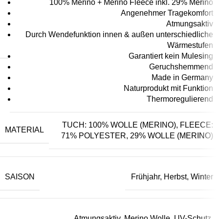
100% Merino + Merino Fleece inkl. 29% Merino
Angenehmer Tragekomfort
Atmungsaktiv
Durch Wendefunktion innen & außen unterschiedliche
Wärmestufen
Garantiert kein Mulesing
Geruchshemmend
Made in Germany
Naturprodukt mit Funktion
Thermoregulierend
TUCH: 100% WOLLE (MERINO), FLEECE:
MATERIAL
71% POLYESTER, 29% WOLLE (MERINO)
SAISON
Frühjahr, Herbst, Winter
Atmungsaktiv, Merino Wolle, UV-Schutz,