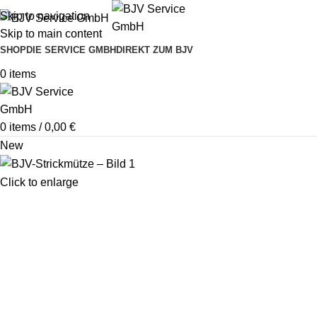
Skip to navigation
Skip to main content
SHOP
DIE SERVICE GMBH
DIREKT ZUM BJV
0
items
0
items
/
0,00
€
New
Click to enlarge