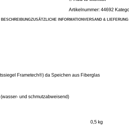
Artikelnummer:
44692
Katego
BESCHREIBUNG
ZUSÄTZLICHE INFORMATION
VERSAND & LIEFERUNG
ätssiegel Frametech®) da Speichen aus Fiberglas
t (wasser- und schmutzabweisend)
0,5 kg