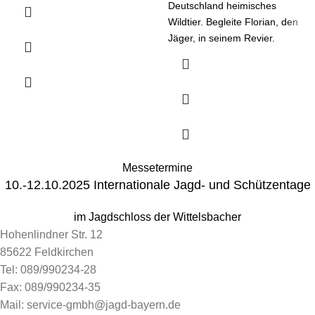
Rebhühnern und Co. widmet.
Deutschland heimisches
Wildtier. Begleite Florian, den
Jäger, in seinem Revier.
Erfahre, wie Rebhühner leben
und wo sie sich
ansiedeln, was sie essen und
welchen Gefahren sie
ausgesetzt sind.
Ein spannendes und
interessantes Sachbuch für
kleine und große
Messetermine
Naturliebhaber.
10.-12.10.2025 Internationale Jagd- und Schützentage
im Jagdschloss der Wittelsbacher
Hohenlindner Str. 12
85622 Feldkirchen
Tel: 089/990234-28
Fax: 089/990234-35
Mail: service-gmbh@jagd-bayern.de