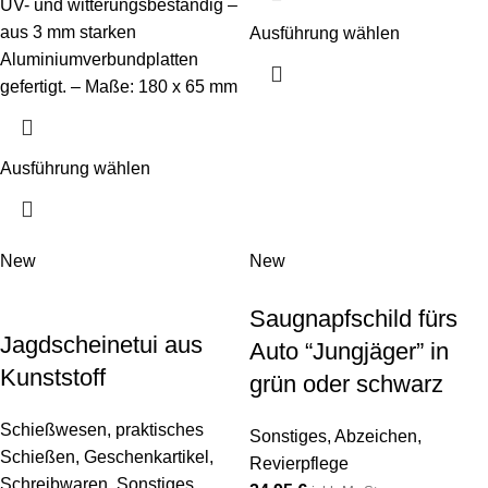
UV- und witterungsbeständig –
aus 3 mm starken
Ausführung wählen
Aluminiumverbundplatten
gefertigt. – Maße: 180 x 65 mm
Ausführung wählen
New
New
Saugnapfschild fürs
Jagdscheinetui aus
Auto “Jungjäger” in
Kunststoff
grün oder schwarz
Schießwesen
,
praktisches
Sonstiges
,
Abzeichen
,
Schießen
,
Geschenkartikel
,
Revierpflege
Schreibwaren
,
Sonstiges
,