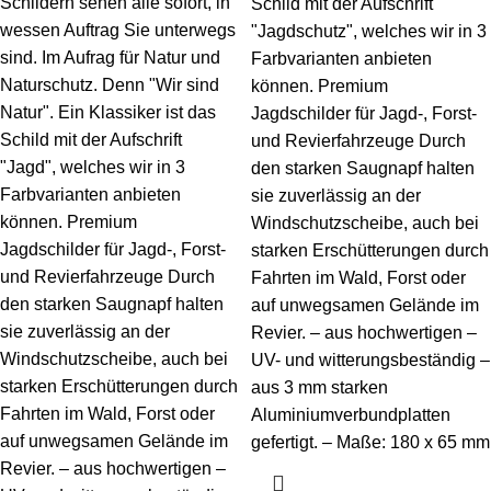
Schildern sehen alle sofort, in
Schild mit der Aufschrift
wessen Auftrag Sie unterwegs
"Jagdschutz", welches wir in 3
sind. Im Aufrag für Natur und
Farbvarianten anbieten
Naturschutz. Denn "Wir sind
können. Premium
Natur". Ein Klassiker ist das
Jagdschilder für Jagd-, Forst-
Schild mit der Aufschrift
und Revierfahrzeuge Durch
"Jagd", welches wir in 3
den starken Saugnapf halten
Farbvarianten anbieten
sie zuverlässig an der
können. Premium
Windschutzscheibe, auch bei
Jagdschilder für Jagd-, Forst-
starken Erschütterungen durch
und Revierfahrzeuge Durch
Fahrten im Wald, Forst oder
den starken Saugnapf halten
auf unwegsamen Gelände im
sie zuverlässig an der
Revier. – aus hochwertigen –
Windschutzscheibe, auch bei
UV- und witterungsbeständig –
starken Erschütterungen durch
aus 3 mm starken
Fahrten im Wald, Forst oder
Aluminiumverbundplatten
auf unwegsamen Gelände im
gefertigt. – Maße: 180 x 65 mm
Revier. – aus hochwertigen –