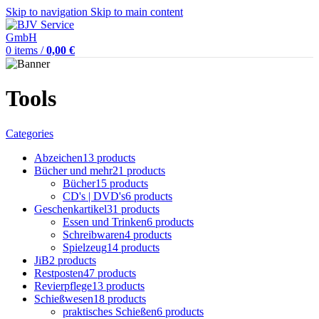
Skip to navigation
Skip to main content
0
items
/
0,00
€
Tools
Categories
Abzeichen
13 products
Bücher und mehr
21 products
Bücher
15 products
CD's | DVD's
6 products
Geschenkartikel
31 products
Essen und Trinken
6 products
Schreibwaren
4 products
Spielzeug
14 products
JiB
2 products
Restposten
47 products
Revierpflege
13 products
Schießwesen
18 products
praktisches Schießen
6 products