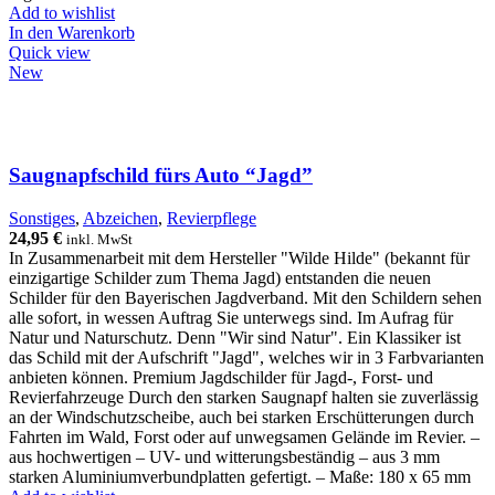
Add to wishlist
In den Warenkorb
Quick view
New
Saugnapfschild fürs Auto “Jagd”
Sonstiges
,
Abzeichen
,
Revierpflege
24,95
€
inkl. MwSt
In Zusammenarbeit mit dem Hersteller "Wilde Hilde" (bekannt für
einzigartige Schilder zum Thema Jagd) entstanden die neuen
Schilder für den Bayerischen Jagdverband. Mit den Schildern sehen
alle sofort, in wessen Auftrag Sie unterwegs sind. Im Aufrag für
Natur und Naturschutz. Denn "Wir sind Natur". Ein Klassiker ist
das Schild mit der Aufschrift "Jagd", welches wir in 3 Farbvarianten
anbieten können. Premium Jagdschilder für Jagd-, Forst- und
Revierfahrzeuge Durch den starken Saugnapf halten sie zuverlässig
an der Windschutzscheibe, auch bei starken Erschütterungen durch
Fahrten im Wald, Forst oder auf unwegsamen Gelände im Revier. –
aus hochwertigen – UV- und witterungsbeständig – aus 3 mm
starken Aluminiumverbundplatten gefertigt. – Maße: 180 x 65 mm