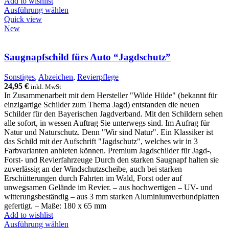
Add to wishlist
Ausführung wählen
Quick view
New
Saugnapfschild fürs Auto “Jagdschutz”
Sonstiges
,
Abzeichen
,
Revierpflege
24,95
€
inkl. MwSt
In Zusammenarbeit mit dem Hersteller "Wilde Hilde" (bekannt für
einzigartige Schilder zum Thema Jagd) entstanden die neuen
Schilder für den Bayerischen Jagdverband. Mit den Schildern sehen
alle sofort, in wessen Auftrag Sie unterwegs sind. Im Aufrag für
Natur und Naturschutz. Denn "Wir sind Natur". Ein Klassiker ist
das Schild mit der Aufschrift "Jagdschutz", welches wir in 3
Farbvarianten anbieten können. Premium Jagdschilder für Jagd-,
Forst- und Revierfahrzeuge Durch den starken Saugnapf halten sie
zuverlässig an der Windschutzscheibe, auch bei starken
Erschütterungen durch Fahrten im Wald, Forst oder auf
unwegsamen Gelände im Revier. – aus hochwertigen – UV- und
witterungsbeständig – aus 3 mm starken Aluminiumverbundplatten
gefertigt. – Maße: 180 x 65 mm
Add to wishlist
Ausführung wählen