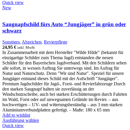
Quick view
New
Saugnapfschild fürs Auto “Jungjäger” in grün oder
schwarz
Sonstiges
,
Abzeichen
,
Revierpflege
24,95
€
inkl. MwSt
In Zusammenarbeit mit dem Hersteller "Wilde Hilde" (bekannt für
einzigartige Schilder zum Thema Jagd) entstanden die neuen
Schilder für den Bayerischen Jagdverband. Mit den Schildern sehen
alle sofort, in wessen Auftrag Sie unterwegs sind. Im Aufrag für
Natur und Naturschutz. Denn "Wir sind Natur". Speziel für unsere
Jungjäger entstand dieses Schild mit der Aufschrift "Jungjäger".
Premium Jagdschilder für Jagd-, Forst- und Revierfahrzeuge Durch
den starken Saugnapf halten sie zuverlässig an der
Windschutzscheibe, auch bei starken Erschütterungen durch Fahrten
im Wald, Forst oder auf unwegsamen Gelände im Revier. – aus
hochwertigen – UV- und witterungsbeständig – aus 3 mm starken
Aluminiumverbundplatten gefertigt. – Maße: 180 x 65 mm
Add to wishlist
Ausführung wählen
Quick view