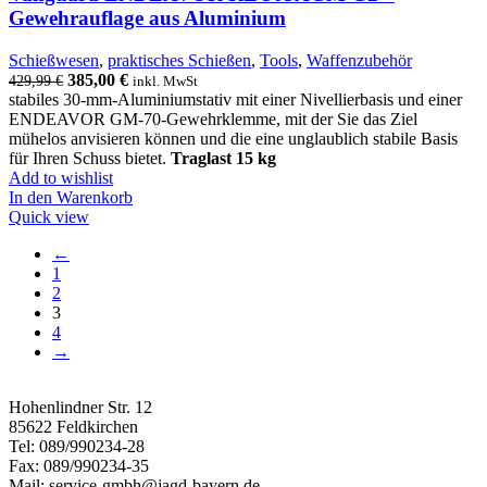
Gewehrauflage aus Aluminium
Schießwesen
,
praktisches Schießen
,
Tools
,
Waffenzubehör
385,00
€
429,99
€
inkl. MwSt
stabiles 30-mm-Aluminiumstativ mit einer Nivellierbasis und einer
ENDEAVOR GM-70-Gewehrklemme, mit der Sie das Ziel
mühelos anvisieren können und die eine unglaublich stabile Basis
für Ihren Schuss bietet.
Traglast 15 kg
Add to wishlist
In den Warenkorb
Quick view
←
1
2
3
4
→
Hohenlindner Str. 12
85622 Feldkirchen
Tel: 089/990234-28
Fax: 089/990234-35
Mail: service-gmbh@jagd-bayern.de