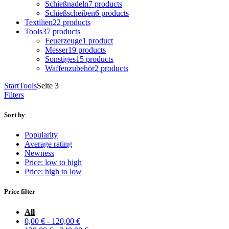
Schießnadeln
7 products
Schießscheiben
6 products
Textilien
22 products
Tools
37 products
Feuerzeuge
1 product
Messer
19 products
Sonstiges
15 products
Waffenzubehör
2 products
Start
Tools
Seite 3
Filters
Sort by
Popularity
Average rating
Newness
Price: low to high
Price: high to low
Price filter
All
0,00
€
-
120,00
€