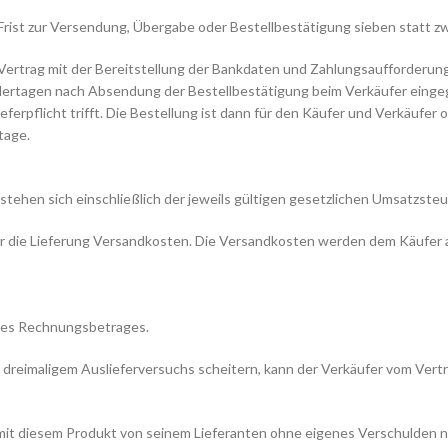
Frist zur Versendung, Übergabe oder Bestellbestätigung sieben statt zw
 Vertrag mit der Bereitstellung der Bankdaten und Zahlungsaufforderung
dertagen nach Absendung der Bestellbestätigung beim Verkäufer eingega
Lieferpflicht trifft. Die Bestellung ist dann für den Käufer und Verkäufe
tage.
rstehen sich einschließlich der jeweils gültigen gesetzlichen Umsatzsteu
ür die Lieferung Versandkosten. Die Versandkosten werden dem Käufer 
g des Rechnungsbetrages.
tz dreimaligem Auslieferversuchs scheitern, kann der Verkäufer vom Ver
r mit diesem Produkt von seinem Lieferanten ohne eigenes Verschulden ni