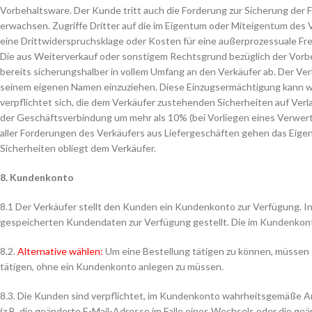
Vorbehaltsware. Der Kunde tritt auch die Forderung zur Sicherung der
erwachsen. Zugriffe Dritter auf die im Eigentum oder Miteigentum des
eine Drittwiderspruchsklage oder Kosten für eine außerprozessuale Fre
Die aus Weiterverkauf oder sonstigem Rechtsgrund bezüglich der Vorb
bereits sicherungshalber in vollem Umfang an den Verkäufer ab. Der Ve
seinem eigenen Namen einzuziehen. Diese Einzugsermächtigung kann 
verpflichtet sich, die dem Verkäufer zustehenden Sicherheiten auf Ve
der Geschäftsverbindung um mehr als 10% (bei Vorliegen eines Verwert
aller Forderungen des Verkäufers aus Liefergeschäften gehen das Eig
Sicherheiten obliegt dem Verkäufer.
8. Kundenkonto
8.1 Der Verkäufer stellt den Kunden ein Kundenkonto zur Verfügung. 
gespeicherten Kundendaten zur Verfügung gestellt. Die im Kundenkonto
8.2.
Alternative wählen:
Um eine Bestellung tätigen zu können, müssen 
tätigen, ohne ein Kundenkonto anlegen zu müssen.
8.3. Die Kunden sind verpflichtet, im Kundenkonto wahrheitsgemäße An
(z.B. die geänderte E-Mail-Adresse im Falle eines Wechsels oder die geä