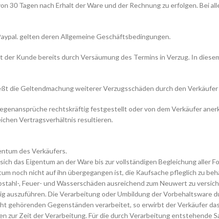
 von 30 Tagen nach Erhalt der Ware und der Rechnung zu erfolgen. Bei a
 Paypal. gelten deren Allgemeine Geschäftsbedingungen.
mt der Kunde bereits durch Versäumung des Termins in Verzug. In diesem
ießt die Geltendmachung weiterer Verzugsschäden durch den Verkäufer 
egenansprüche rechtskräftig festgestellt oder von dem Verkäufer aner
chen Vertragsverhältnis resultieren.
gentum des Verkäufers.
sich das Eigentum an der Ware bis zur vollständigen Begleichung aller 
um noch nicht auf ihn übergegangen ist, die Kaufsache pfleglich zu beha
bstahl-, Feuer- und Wasserschäden ausreichend zum Neuwert zu versic
tig auszuführen. Die Verarbeitung oder Umbildung der Vorbehaltsware d
ht gehörenden Gegenständen verarbeitet, so erwirbt der Verkäufer das
ur Zeit der Verarbeitung. Für die durch Verarbeitung entstehende Sach