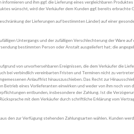
h informieren und ihm ggf. die Lieferung eines vergleichbaren Produkte
duktes wünscht, wird der Verkäufer dem Kunden ggf. bereits erbrachte 
Beschränkung der Lieferungen auf bestimmten Länder) auf einer gesonde
 zufälligen Untergangs und der zufälligen Verschlechterung der Ware auf
rsendung bestimmten Person oder Anstalt ausgeliefert hat; die angegeb
aufgrund von unvorhersehbaren Ereignissen, die dem Verkäufer die Lie
bei verbindlich vereinbarten Fristen und Terminen nicht zu vertreten. I
angemessenen Anlauffrist hinauszuschieben. Das Recht zur Hinausschieb
den Betrieb eines Vorlieferanten einwirken und weder von ihm noch von 
Verpflichtungen entbunden, insbesondere der Zahlung. Ist die Verzöger
Rücksprache mit dem Verkäufer durch schriftliche Erklärung vom Vertra
s aus den zur Verfügung stehenden Zahlungsarten wählen. Kunden werd