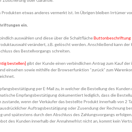
r Zusicherung oder Garantie.
en Produkten etwas anderes vermerkt ist. Im Übrigen bleiben Irrtümer vo
riftungen ein.
indlich auswählen und diese über die Schaltfläche
Buttonbeschriftung 
duktauswahl verändert, z.B. gelöscht werden. Anschließend kann der 
hluss des Bestellvorgangs schreiten.
tig bestellen]
gibt der Kunde einen verbindlichen Antrag zum Kauf der 
 und einsehen sowie mithilfe der Browserfunktion “zurück” zum Warenk
eichnet.
pfangsbestätigung per E-Mail zu, in welcher die Bestellung des Kunden
omatische Empfangsbestätigung dokumentiert lediglich, dass die Bestel
n zustande, wenn der Verkäufer das bestellte Produkt innerhalb von 2
, ausdrücklicher Auftragsbestätigung oder Zusendung der Rechnung bes
g und spätestens durch den Abschluss des Zahlungsvorgangs erfolgen.
ot des Kunden innerhalb der Annahmefrist nicht an, kommt kein Vertra