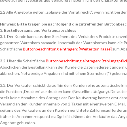
sowie auf den Websites des Verkäufers haben nicht den Charakter eine
2.2 Alle Angebote gelten „solange der Vorrat reicht“, wenn nicht bei d
Hinweis: Bitte tragen Sie nachfolgend die zutreffenden Buttonbesch
3. Bestellvorgang und Vertragsabschluss
3.1. Der Kunde kann aus dem Sortiment des Verkäufers Produkte unverb
genannten Warenkorb sammeln. Innerhalb des Warenkorbes kann die Pro
Schaltfläche
Buttonbeschriftung eintragen: [Weiter zur Kasse]
zum Absc
3.2. Über die Schaltfläche
Buttonbeschriftung eintragen: [zahlungspflich
Abschicken der Bestellung kann der Kunde die Daten jederzeit ändern
abbrechen. Notwendige Angaben sind mit einem Sternchen (*) gekennz
3.3. Der Verkäufer schickt daraufhin dem Kunden eine automatische Em
die Funktion „Drucken“ ausdrucken kann (Bestellbestätigung). Die aut
stellt keine Annahme des Antrags dar. Der Kaufvertrag kommt erst dan
Versand an den Kunden innerhalb von 2 Tagen mit einer zweiten E-Mail
seitens des Verkäufers an den Kunden gerichtete Zahlungsaufforderun
früheste Annahmezeitpunkt maßgeblich. Nimmt der Verkäufer das Angeb
Angebot gebunden.