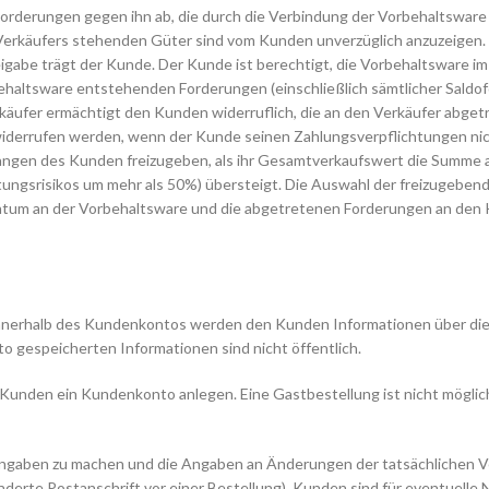
 Forderungen gegen ihn ab, die durch die Verbindung der Vorbehaltswar
 Verkäufers stehenden Güter sind vom Kunden unverzüglich anzuzeigen.
igabe trägt der Kunde. Der Kunde ist berechtigt, die Vorbehaltsware i
ehaltsware entstehenden Forderungen (einschließlich sämtlicher Saldo
rkäufer ermächtigt den Kunden widerruflich, die an den Verkäufer abge
widerrufen werden, wenn der Kunde seinen Zahlungsverpflichtungen n
rlangen des Kunden freizugeben, als ihr Gesamtverkaufswert die Summe 
ungsrisikos um mehr als 50%) übersteigt. Die Auswahl der freizugebend
entum an der Vorbehaltsware und die abgetretenen Forderungen an den 
Innerhalb des Kundenkontos werden den Kunden Informationen über die
 gespeicherten Informationen sind nicht öffentlich.
Kunden ein Kundenkonto anlegen. Eine Gastbestellung ist nicht möglich
gaben zu machen und die Angaben an Änderungen der tatsächlichen Verh
nderte Postanschrift vor einer Bestellung). Kunden sind für eventuelle 