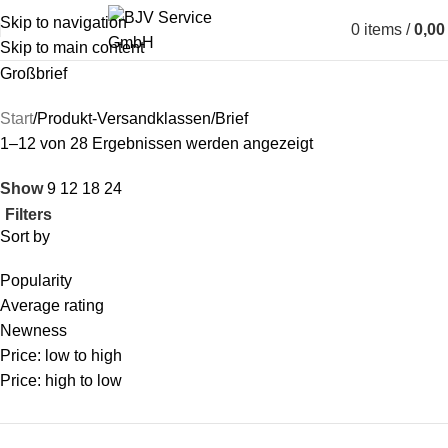
Skip to navigation
0
items
/
0,0
Skip to main content
Großbrief
Start
Produkt-Versandklassen
Brief
1–12 von 28 Ergebnissen werden angezeigt
Show
9
12
18
24
Filters
Sort by
Popularity
Average rating
Newness
Price: low to high
Price: high to low